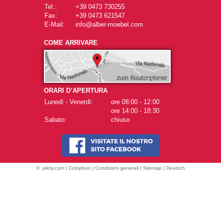
Tel.:
+39 0473 730255
Fax:
+39 0473 621547
E-Mail:
info@alber-moebel.com
COME ARRIVARE
ORARI D’APERTURA
Lunedì - Venerdì:
ore 08:00 - 12:00
ore 14:00 - 18:30
Sabato:
chiuso
©
piloly.com
|
Colophon
|
Condizioni generali
|
Sitemap
|
Deutsch