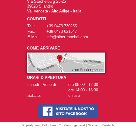
Via Stachelburg 23-25
39028 Silandro
Val Venosta - Alto Adige - Italia
CONTATTI
Tel.:
+39 0473 730255
Fax:
+39 0473 621547
E-Mail:
info@alber-moebel.com
COME ARRIVARE
ORARI D’APERTURA
Lunedì - Venerdì:
ore 08:00 - 12:00
ore 14:00 - 18:30
Sabato:
chiuso
©
piloly.com
|
Colophon
|
Condizioni generali
|
Sitemap
|
Deutsch